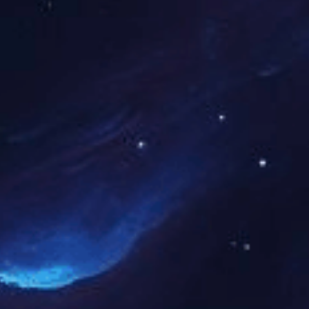
核电军工阀门
电力电站阀门