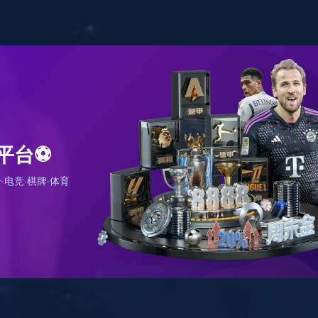
网站首页
关于我们
产品中心
行业应用