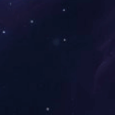
柱塞阀
01