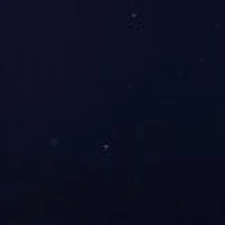
2
03
发
重品质
 R&D
FOCUS ON
QUALITY