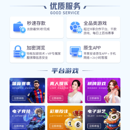
上一篇：
CE2016-1
下一篇：
Certificate API 6D-1532(2018）
友情链接: