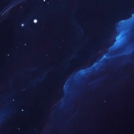
首页
上一页
1
下一页
尾页