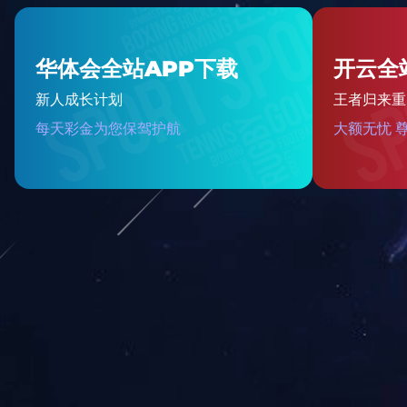
热门搜索：
当前位置
>
首页
--
行业应用
--
冶金钢铁