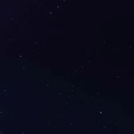
台。我们汇聚全球顶级足球赛事，提供高清流畅的直播体验、最快的比分更新和最热的球
111 0000 1111
周一到周日 8:30-21:30
（欢迎来电咨询）
售前、售后在线服务