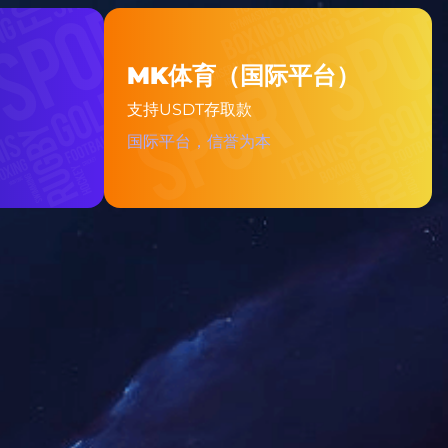
电话
手机站
回顶