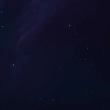
✅【hongmingjixie.com】是6686官网，最热门的体育足球直播平
闻中心
新闻
资讯
问题