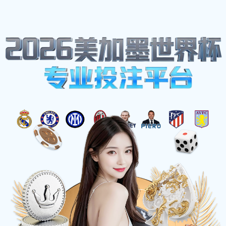
你好！欢迎访问6686官网 - 最热门的体育足球直播平台！
网站地图
6686官网 - 最热门的体育足球直播平台
网站