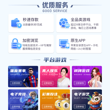
Product Categories
核电军工阀门
电力电站阀门
石油化工阀门
水利水务阀门