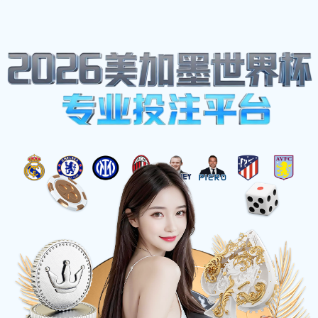
网站地图
6686官网 - 最热门的体育足球直播平台
☰
消防沟槽信号闸阀
时间：2025-06-01 访问量：1008