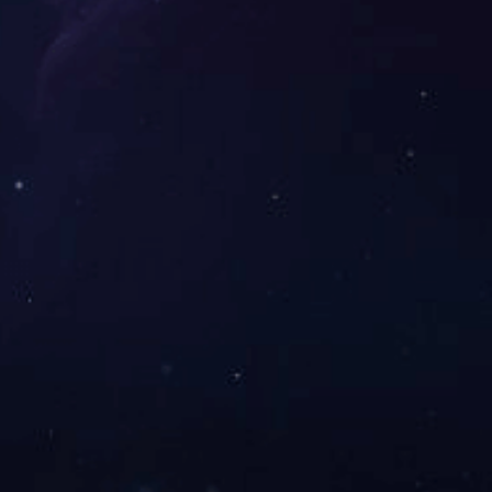
✅【hongmingjixie.com】是6686官网，最热门的体育足球直播平
闻中心
新闻
资讯
问题