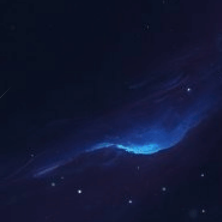
上一篇：
14001环境管理体系证书
下一篇：
cortificate