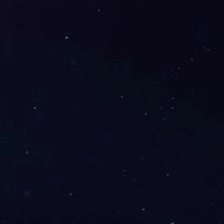
台。我们汇聚全球顶级足球赛事，提供高清流畅的直播体验、最快的比分更新和最热的球
111 0000 1111
周一到周日 8:30-21:30
（欢迎来电咨询）
售前、售后在线服务