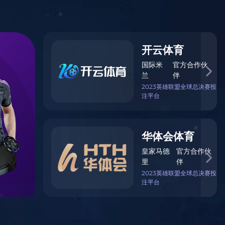
全国咨询
新闻资讯
联系我们
111 0000