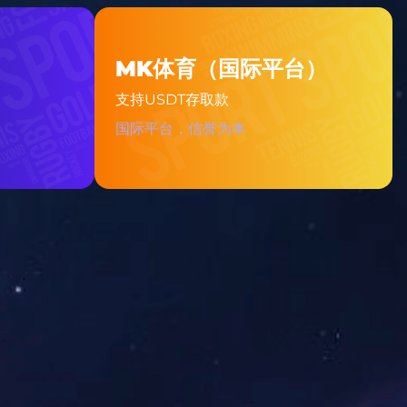
电话
手机站
回顶