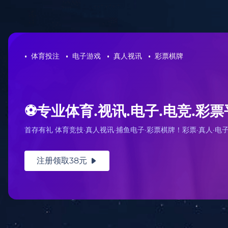
你好！欢迎访问6686官网 - 最热门的体育足球直播平台！
网站地图
6686官网 - 最热门的体育足球直播平台