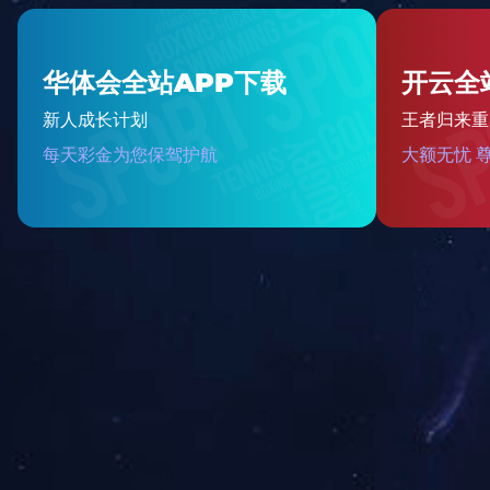
热门搜索：
当前位置
>
首页
--
行业应用
--
煤化工