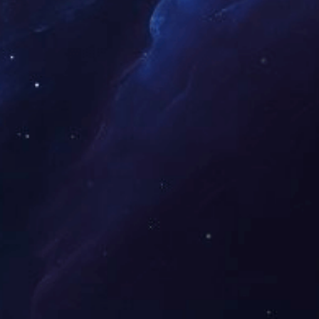
源、
✅【hongmingjixie.com】是6686官网，最热门的体育足球直播平