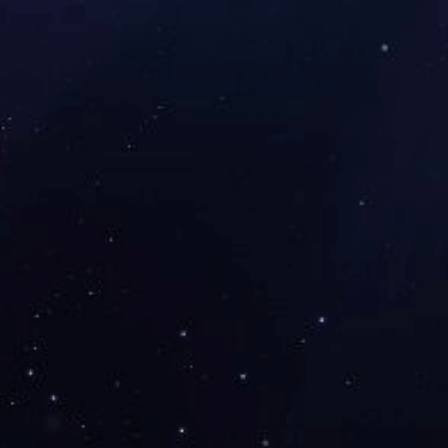
友情链接:
关于我们
产品展示
新
企业简介
核电军工阀门
公司
售后服务
电力电站阀门
行业
企业文化
石油化工阀门
常见
生产能力
水利水务阀门
加入我们
冶金工业阀门
荣誉资质
通用工业阀门
执行驱动装置