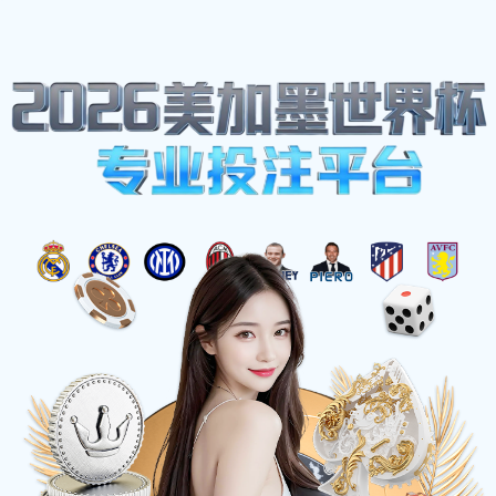
网站地图
6686官网 - 最热门的体育足球直播平台
☰
高温高压闸阀
时间：2025-06-01 访问量：1025