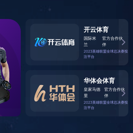
全国咨询
新闻资讯
联系我们
111 0000