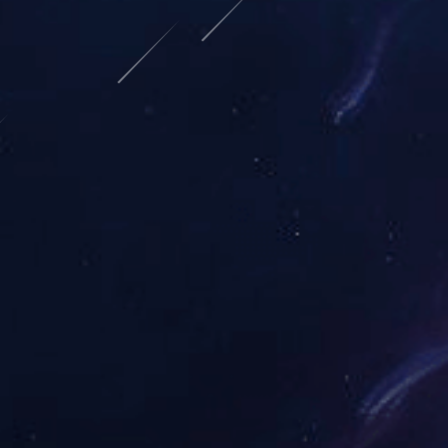
Product Categories
核电军工阀门
电力电站阀门
石油化工阀门
水利水务阀门