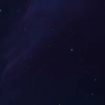
✅【hongmingjixie.com】是6686官网，最热门的体育足球直播平