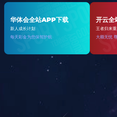
热门搜索：
当前位置
>
首
产品分类