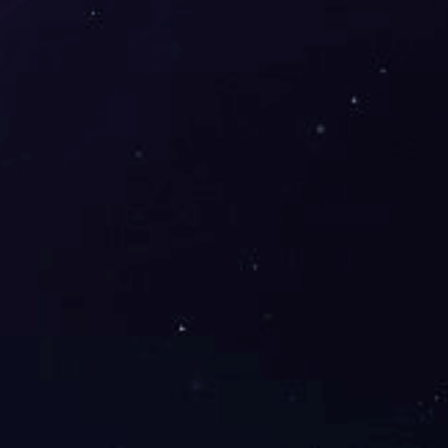
台。我们汇聚全球顶级足球赛事，提供高清流畅的直播体验、最快的比分更新和最热的球