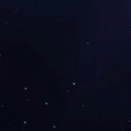
6686，让您不错过任何一场精彩比赛！
友情链接:
关于我们
产品展示
新
企业简介
核电军工阀门
公司
售后服务
电力电站阀门
行业
企业文化
石油化工阀门
常见
生产能力
水利水务阀门
加入我们
冶金工业阀门
荣誉资质
通用工业阀门
执行驱动装置