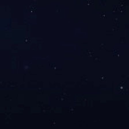
111 0000 1111
周一到周日 8:30-21:30
（欢迎来电咨询）
售前、售后在线服务