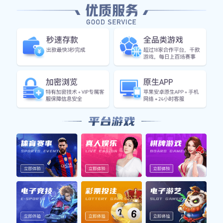
Product Categories
核电军工阀门
电力电站阀门
石油化工阀门
水利水务阀门