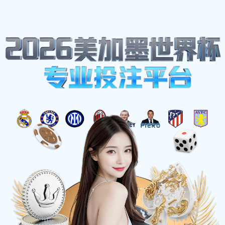
你好！欢迎访问6686官网 - 最热门的体育足球直播平台！
网站地图
6686官网 - 最热门的体育足球直播平台
网站