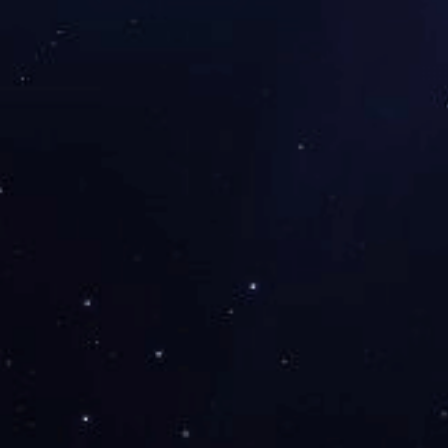
6686，让您不错过任何一场精彩比赛！
友情链接:
关于我们
产品展示
新
企业简介
核电军工阀门
公司
售后服务
电力电站阀门
行业
企业文化
石油化工阀门
常见
生产能力
水利水务阀门
加入我们
冶金工业阀门
荣誉资质
通用工业阀门
执行驱动装置