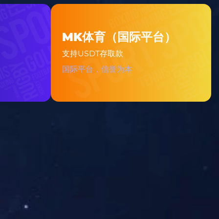
电话
手机站
回顶
-150