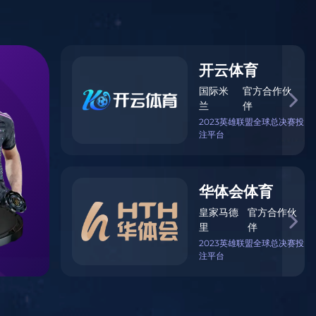
全国咨询
新闻资讯
联系我们
111 0000