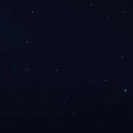
111 0000 1111
周一到周日 8:30-21:30
（欢迎来电咨询）
售前、售后在线服务