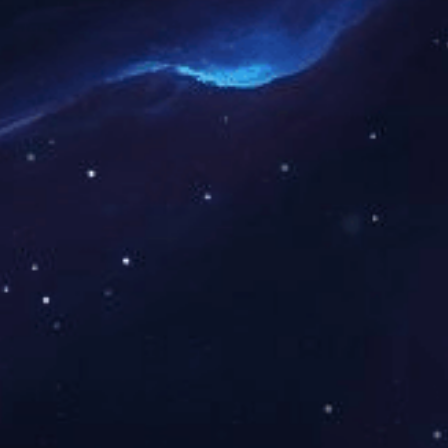
6686官网 - 最热门的体育足球直播平台 - 🧧🧧😄😄✅6686体育