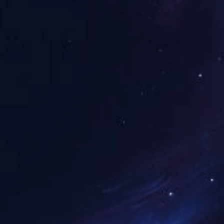
冶金工业阀门
上一篇：
Q11F二
下一篇：
Q41F法
通用工业阀门
执行驱动装置