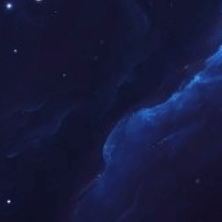
片式不锈钢内螺纹球阀
兰浮动球阀