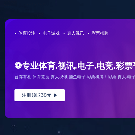
你好！欢迎访问6686官网 - 最热门的体育足球直播平台！
网站地图
6686官网 - 最热门的体育足球直播平台