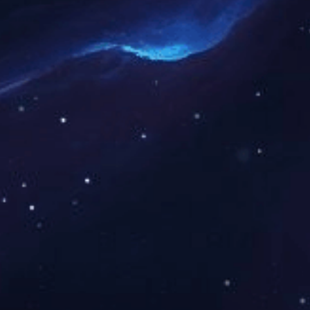
6686官网 - 最热门的体育足球直播平台 - 🧧🧧😄😄✅6686体育