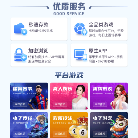
Product Categories
核电军工阀门
电力电站阀门
石油化工阀门
水利水务阀门