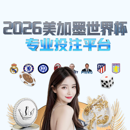
你好！欢迎访问6686官网 - 最热门的体育足球直播平台！
网站地图
6686官网 - 最热门的体育足球直播平台
网站