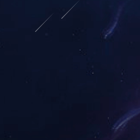
Product Categories
核电军工阀门
电力电站阀门
石油化工阀门
水利水务阀门