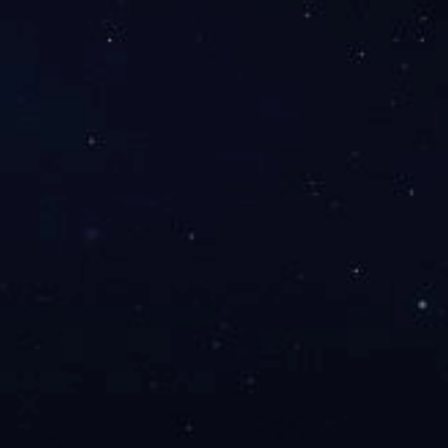
111 0000 1111
周一到周日 8:30-21:30
（欢迎来电咨询）
售前、售后在线服务