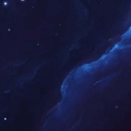
阀
段式焊接球阀