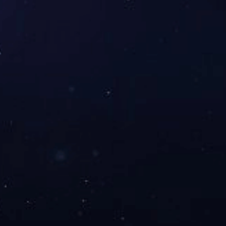
闻中心
新闻
资讯
问题