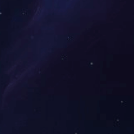
✅【hongmingjixie.com】是6686官网，最热门的体育足球直播平