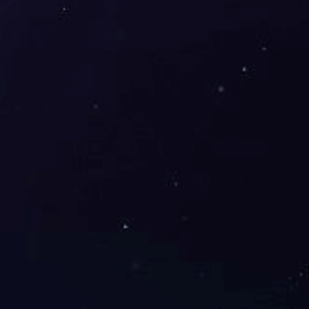
台。我们汇聚全球顶级足球赛事，提供高清流畅的直播体验、最快的比分更新和最热的球