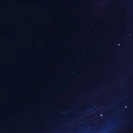
冶金工业阀门
上一篇：
法兰V型球
下一篇：
Q61F三
通用工业阀门
执行驱动装置