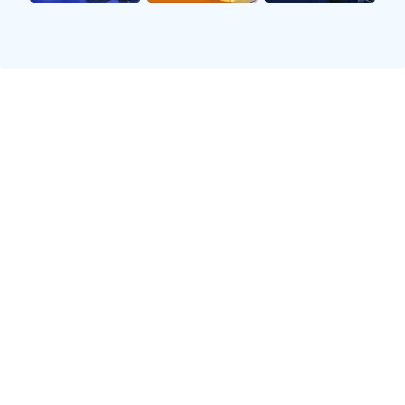
冶金工业阀门
上一篇：
手动球阀
下一篇：
全焊接球阀
通用工业阀门
执行驱动装置