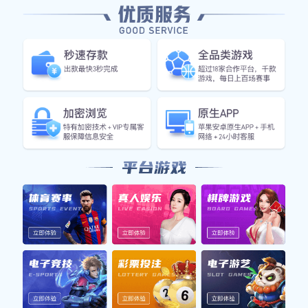
Product Categories
核电军工阀门
电力电站阀门
石油化工阀门
水利水务阀门