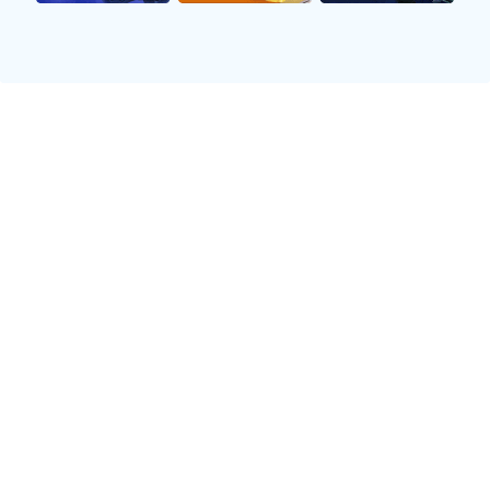
6686官网
6686.com
6686体育
上一篇：
6686体育：如何利用科技改善运动体验
下一篇：
6686官网：揭秘体育科技背后的原理
友情链接: